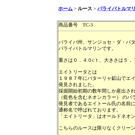
ホーム
>
ルース
>
パライバトルマ
商品番号 TC-3
パライバ州、サンジョセ・ダ・バ
パライバトルマリンです。
重さは０．４０cｔ、大きさは５．
エイトリータとは
１９８７年にバターリャ鉱山でエ
発見されました。
採掘開始初期の数年間しか産出さ
（藍色を含むネオンカラー） のパ
発見者であるエイトール氏の名前に
通称名で呼ばれております。
「エイトリータ」はオールドネオ
こちらのルースは限りなくクリー