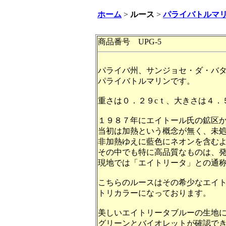
ホーム
>
ルース
>
パライバトルマ
商品番号 UPG-5
パライバ州、サンジョセ・ダ・バ
パライバトルマリンです。
重さは０．２９cｔ、大きさは４．
１９８７年にエイトール氏の鉱区
当初は加熱という概念が無く、未
非加熱ゆえに藍色にネオンを含む
その中でも特に高品質なものは、
現地では「エイトリータ」との通
こちらのルースはその希少なエイ
トリカラーになっております。
美しいエイトリータブルーの生地
グリーンとバイオレットが確認で