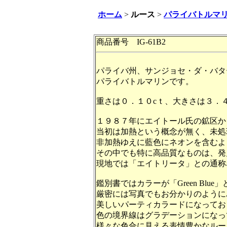
ホーム
>
ルース
>
パライバトルマ
商品番号 IG-61B2
パライバ州、サンジョセ・ダ・バタ
パライバトルマリンです。
重さは０．１０cｔ、大きさは３．
１９８７年にエイトール氏の鉱区か
当初は加熱という概念が無く、未処
非加熱ゆえに藍色にネオンを含むよ
その中でも特に高品質なものは、発
現地では「エイトリータ」との通称
鑑別書ではカラーが「Green Blu
厳密には写真でもお分かりのように
美しいパーティカラードになってお
色の境界線はグラデーションになっ
様々な色合に見える表情豊かなルー