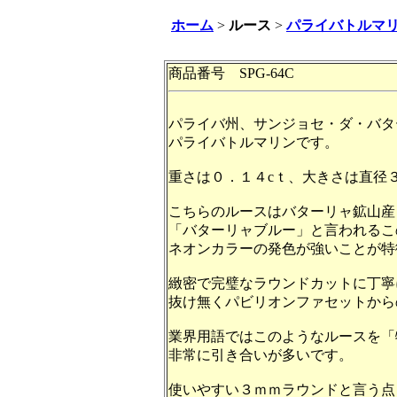
ホーム
>
ルース
>
パライバトルマ
商品番号 SPG-64C
パライバ州、サンジョセ・ダ・バタ
パライバトルマリンです。
重さは０．１４cｔ、大きさは直径
こちらのルースはバターリャ鉱山産
「バターリャブルー」と言われるこ
ネオンカラーの発色が強いことが特
緻密で完璧なラウンドカットに丁寧
抜け無くパビリオンファセットから
業界用語ではこのようなルースを「
非常に引き合いが多いです。
使いやすい３ｍｍラウンドと言う点