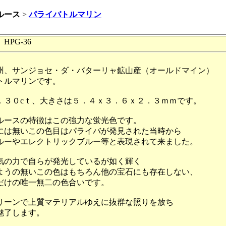
ルース
>
パライバトルマリン
HPG-36
州、サンジョセ・ダ・バターリャ鉱山産（オールドマイン）
トルマリンです。
．３０cｔ、大きさは５．４ｘ３．６ｘ２．３ｍｍです。
ルースの特徴はこの強力な蛍光色です。
には無いこの色目はパライバが発見された当時から
ルーやエレクトリックブルー等と表現されて来ました。
気の力で自らが発光しているが如く輝く
ようの無いこの色はもちろん他の宝石にも存在しない、
だけの唯一無二の色合いです。
リーンで上質マテリアルゆえに抜群な照りを放ち
魅了します。