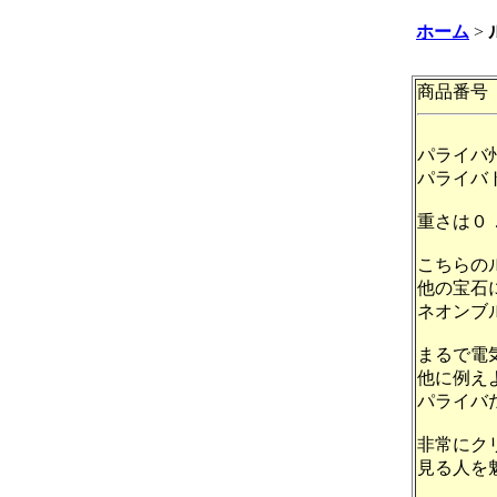
ホーム
>
商品番号 
パライバ
パライバ
重さは０
こちらの
他の宝石
ネオンブ
まるで電
他に例え
パライバ
非常にク
見る人を