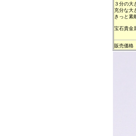
３分の大
充分な大
きっと素
宝石貴金
販売価