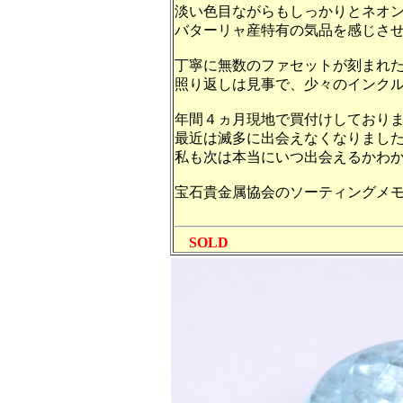
淡い色目ながらもしっかりとネオ
バターリャ産特有の気品を感じさ
丁寧に無数のファセットが刻まれ
照り返しは見事で、少々のインク
年間４ヵ月現地で買付けしており
最近は滅多に出会えなくなりまし
私も次は本当にいつ出会えるかわ
宝石貴金属協会のソーティングメ
SOLD