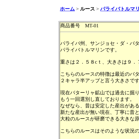
ホーム
>
ルース
>
パライバトルマ
商品番号 MT-01
パライバ州、サンジョセ・ダ・バ
パライバトルマリンです。
重さは２．５８cｔ、大きさは９．
こちらのルースの特徴は最近のバ
２キャラ半アップと言う大きさで
現在バターリャ鉱山では過去に掘
もう一回選別し直しております。
なぜなら、昔は安定した産出があ
新たな産出が無い現在、丁寧に昔
大粒のルースが研磨できる大きな
こちらのルースはそのような状況