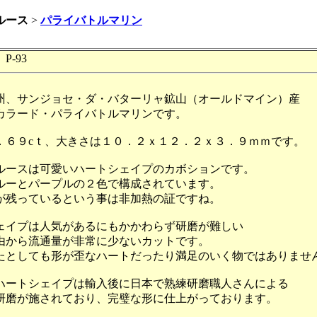
ルース
>
パライバトルマリン
P-93
州、サンジョセ・ダ・バターリャ鉱山（オールドマイン）産
カラード・パライバトルマリンです。
．６９cｔ、大きさは１０．２ｘ１２．２ｘ３．９ｍｍです。
ルースは可愛いハートシェイプのカボションです。
ルーとパープルの２色で構成されています。
が残っているという事は非加熱の証ですね。
ェイプは人気があるにもかかわらず研磨が難しい
由から流通量が非常に少ないカットです。
たとしても形が歪なハートだったり満足のいく物ではありませ
ハートシェイプは輸入後に日本で熟練研磨職人さんによる
研磨が施されており、完璧な形に仕上がっております。