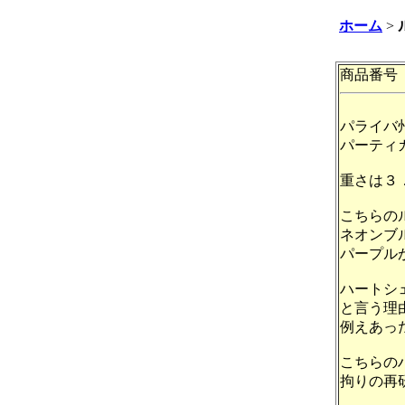
ホーム
>
商品番号 
パライバ
パーティ
重さは３
こちらの
ネオンブ
パープル
ハートシ
と言う理
例えあっ
こちらの
拘りの再