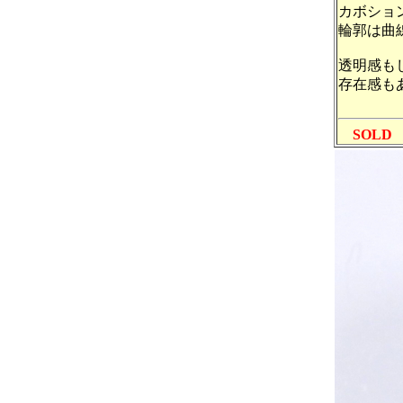
カボショ
輪郭は曲
透明感も
存在感も
SOLD