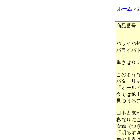
ホーム
>
商品番号 S
パライバ
パライバ
重さは０
このよう
バターリ
「オール
今では鉱
見つける
日本古来
私なりに
次縹（つ
「明るす
色の世界