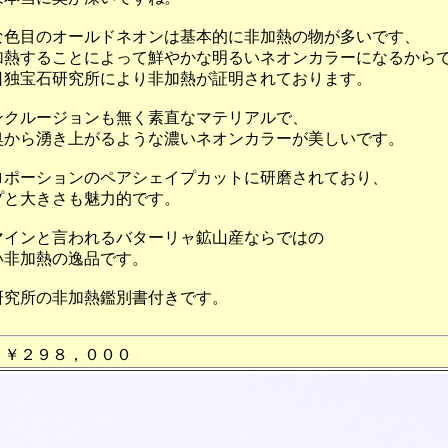
な色目のオールドネオンは基本的に非加熱の物が多いです、
加熱することによって鮮やかな明るいネオンカラーになるから
日独宝石研究所により非加熱が証明されております。
ンクルージョンも無く素直なマテリアルで、
奥から湧き上がるような濃いネオンカラーが美しいです。
ロポーションのペアシェイプカットに研磨されており、
プと大きさも魅力的です。
マインと言われるバターリャ鉱山産ならではの
い非加熱の逸品です。
研究所の非加熱鑑別書付きです。
 ￥２９８，０００