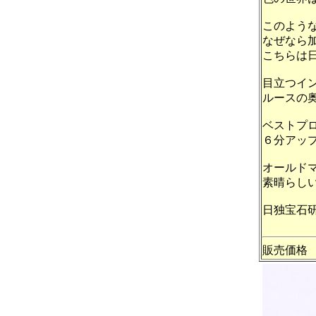
このよう
なぜなら
こちらは
目立つイ
ルースの
ベストプ
６分アッ
オールド
素晴らし
日独宝石
販売価格