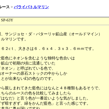
ルース
>
パライバトルマリン
P-63Y
州、サンジョセ・ダ・バターリャ鉱山産（オールドマイン）
トルマリンです。
．６２cｔ、大きさは６．６ｘ４．３ｘ３．６ｍｍです。
な藍色にネオンを含むような独特な色合いは
ャ鉱山で初期の頃に流通していた
ドネオン」と呼ばれている色で、
山オーナーの原石ストックの中からしか
ことが出来ない幻の色なのです。
から親しまれてきた藍色にはなんと４８種類もあるそうで、
こちらのルースの色を比較してみましたら
ぎはなだ）と言う色が一番近いような気がしました。
ぎず暗すぎず、緑をかんだ藍色」と言った感じです。
は本当に奥が深いですね。